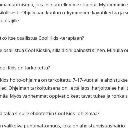
hmämuotoisena, joka ei nuorellemme sopinut. Myöhemmin sii
löllisesti. Ohjelmaan kuuluu n. kymmenen käyntikertaa ja se 
oltajille.
itkö itse osallistua Cool Kids -terapiaan?
 osallistua Cool Kidsiin, sillä äitini painosti siihen. Minull
Cool Kids on tarkoitettu?
 Kids hoito-ohjelma on tarkoitettu 7-17-vuotiaille ahdistukses
led. Ohjelman tarkoituksena on , että lapsi harjoittelee halli
ämää. Myös vanhemmat oppivat oikeat tavat tukea ja rohkais
ä takia sinulle ehdotettiin Cool Kids -ohjelmaa?
 on valikoiva puhumattomuus, joka on ahdistuneisuushäiriö.