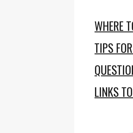
WHERE T
TIPS FO
QUESTIO
LINKS T