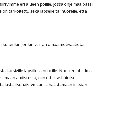
rryimme eri alueen polille, jossa ohjelmaa pääsi
on tarkoitettu sekä lapselle tai nuorelle, että
a on kuitenkin jonkin verran omaa motivaatiota.
ta kärsiville lapsille ja nuorille. Nuorten ohjelma
tsemaan ahdistusta, niin ettei se häiritse
ta lasta itsenäistymään ja haastamaan itseään.