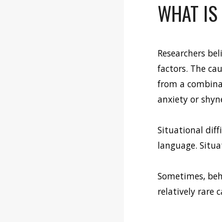
WHAT IS 
Researchers bel
factors. The cau
from a combinat
anxiety or shyne
Situational dif
language. Situa
Sometimes, behi
relatively rare 