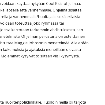
 voidaan käyttää nykyään Cool Kids-ohjelmaa,
ekä lapselle että vanhemmalle. Ohjelma sisältää
rella ja vanhemmalle/huoltajalle sekä erilaisia
 voidaan toteuttaa joko ryhmässä tai
irjoissa kerrotaan tarkemmin ahdistuksesta, sen
menetelmistä. Ohjelman perustana on asteittainen
uistuttaa Maggie Johnsonin menetelmää. Alla erään
kokemuksia ja ajatuksia meneillään olevasta
 Molemmat kysyivät toisiltaan viisi kysymystä,
a nuortenpoliklinikalle. Tuolloin heillä oli tarjota