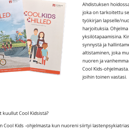
Ahdistuksen hoidossa
joka on tarkoitettu s
työkirjan lapselle/nuo
harjoituksia. Ohjelma
yksilötapaamisina. K
synnystä ja hallinta
altistaminen, joka m
nuoren ja vanhemman 
Cool Kids-ohjelmasta.
joihin toinen vastasi.
et kuullut Cool Kidsistä?
in Cool Kids -ohjelmasta kun nuoreni siirtyi lastenpsykiatriast