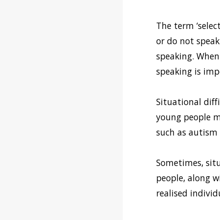
The term ‘selec
or do not speak 
speaking. When 
speaking is imp
Situational dif
young people ma
such as autism 
Sometimes, situa
people, along w
realised individu