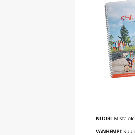
NUORI
: Mistä ol
VANHEMPI
: Kuul