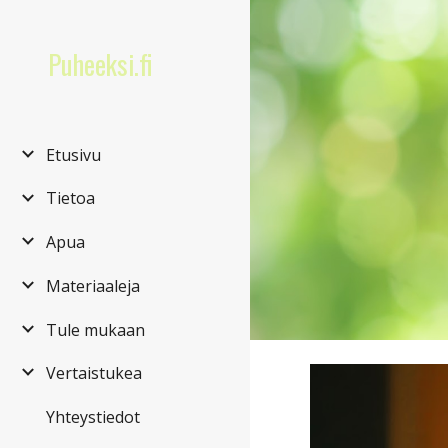
Sk
Puheeksi.fi
Etusivu
Tietoa
Apua
Materiaaleja
Tule mukaan
Vertaistukea
Yhteystiedot