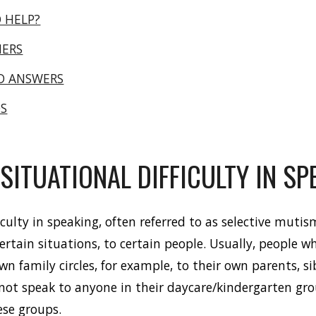
 HELP?
HERS
D ANSWERS
OS
SITUATIONAL DIFFICULTY IN S
iculty in speaking, often referred to as selective muti
ertain situations, to certain people. Usually, people wh
wn family circles, for example, to their own parents, s
 not speak to anyone in their daycare/kindergarten grou
ese groups. 