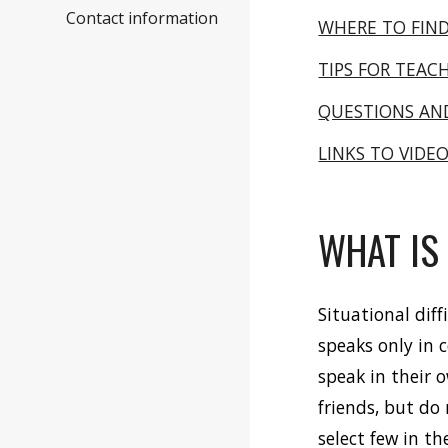
Contact information
WHERE TO FIND
TIPS FOR TEAC
QUESTIONS AN
LINKS TO VIDE
WHAT IS 
Situational diff
speaks only in c
speak in their o
friends, but do
select few in th