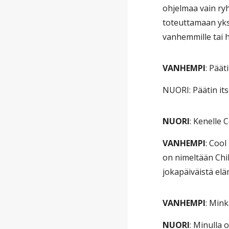
ohjelmaa vain ry
toteuttamaan yksi
vanhemmille tai hu
VANHEMPI
: Päät
NUORI: Päätin itse
NUORI
: Kenelle 
VANHEMPI
: Cool
on nimeltään Chil
jokapäiväistä el
VANHEMPI
: Mink
NUORI
: Minulla