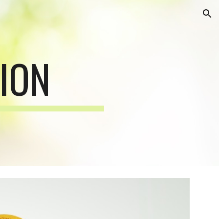
ion
ION