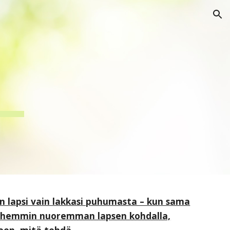
ion
in lapsi vain lakkasi puhumasta – kun sama
yöhemmin nuoremman lapsen kohdalla,