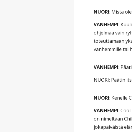
NUORI
: Mistä ol
VANHEMPI
: Kuul
ohjelmaa vain ry
toteuttamaan yksi
vanhemmille tai hu
VANHEMPI
: Päät
NUORI: Päätin itse
NUORI
: Kenelle 
VANHEMPI
: Cool
on nimeltään Chil
jokapäiväistä el