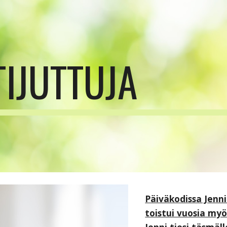
ip to main content
Skip to navigat
TIJUTTUJA
Päiväkodissa Jenn
toistui vuosia m