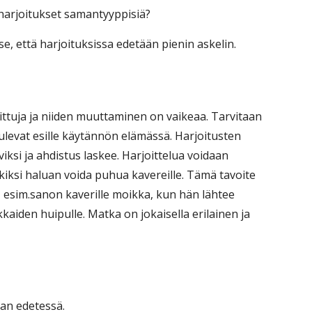
 harjoitukset samantyyppisiä?
se, että harjoituksissa edetään pienin askelin.
opittuja ja niiden muuttaminen on vaikeaa. Tarvitaan
tulevat esille käytännön elämässä. Harjoitusten
iksi ja ahdistus laskee. Harjoittelua voidaan
erkiksi haluan voida puhua kavereille. Tämä tavoite
, esim.sanon kaverille moikka, kun hän lähtee
kkaiden huipulle. Matka on jokaisella erilainen ja
man edetessä.