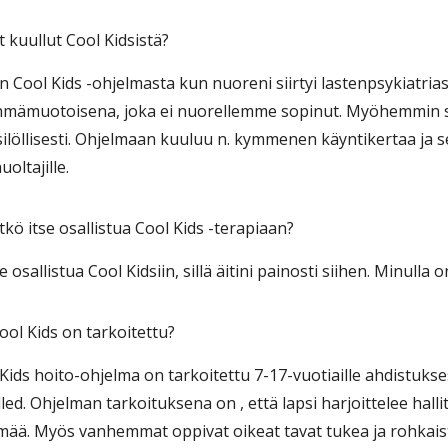
et kuullut Cool Kidsistä?
in Cool Kids -ohjelmasta kun nuoreni siirtyi lastenpsykiatriast
hmämuotoisena, joka ei nuorellemme sopinut. Myöhemmin sii
löllisesti. Ohjelmaan kuuluu n. kymmenen käyntikertaa ja se 
oltajille.
itkö itse osallistua Cool Kids -terapiaan?
 osallistua Cool Kidsiin, sillä äitini painosti siihen. Minull
Cool Kids on tarkoitettu?
 Kids hoito-ohjelma on tarkoitettu 7-17-vuotiaille ahdistukses
led. Ohjelman tarkoituksena on , että lapsi harjoittelee halli
ämää. Myös vanhemmat oppivat oikeat tavat tukea ja rohkais