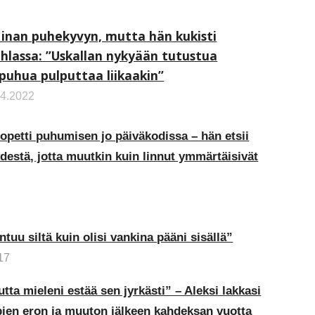
inan puhekyvyn, mutta hän kukisti
hlassa: ”Uskallan nykyään tutustua
 puhua pulputtaa liikaakin”
.4.2022
lopetti puhumisen jo päiväkodissa – hän etsii
ydestä, jotta muutkin kuin linnut ymmärtäisivät
u siltä kuin olisi vankina pääni sisällä”
17
tta mieleni estää sen jyrkästi” – Aleksi lakkasi
en eron ja muuton jälkeen kahdeksan vuotta