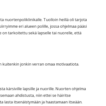
a nuortenpoliklinikalle. Tuolloin heillä oli tarjota
rryimme eri alueen polille, jossa ohjelmaa pääsi
on tarkoitettu sekä lapselle tai nuorelle, että
a on kuitenkin jonkin verran omaa motivaatiota.
ta kärsiville lapsille ja nuorille. Nuorten ohjelma
tsemaan ahdistusta, niin ettei se häiritse
ta lasta itsenäistymään ja haastamaan itseään.