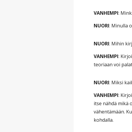
VANHEMPI
: Mink
NUORI
: Minulla
NUORI
: Mihin kir
VANHEMPI
: Kirj
teoriaan voi palat
NUORI
: Miksi kai
VANHEMPI
: Kirj
itse nähdä mikä 
vähentämään. Kun 
kohdalla.