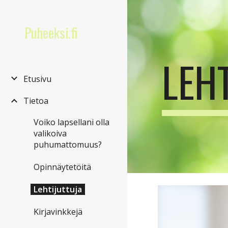
Sk
Puheeksi.fi
LEH
Etusivu
Tietoa
Voiko lapsellani olla
valikoiva
puhumattomuus?
Opinnäytetöitä
Lehtijuttuja
Kirjavinkkejä