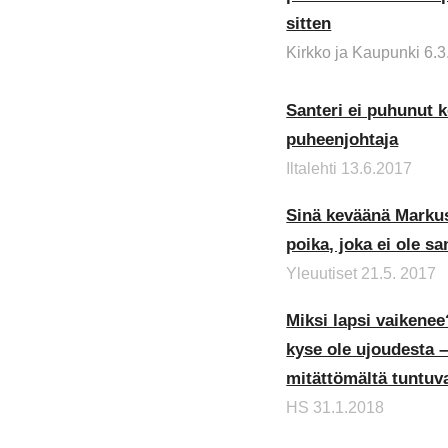
sitten
Kirkko ja Kaupunki 6.
Santeri ei puhunut k
puheenjohtaja
Iltalehti 13.6.2017
Sinä keväänä Markus
poika, joka ei ole 
Yleuutiset 21.5. 2017
Miksi lapsi vaikenee?
kyse ole ujoudesta
mitättömältä tuntuv
H
S
31.1.2018