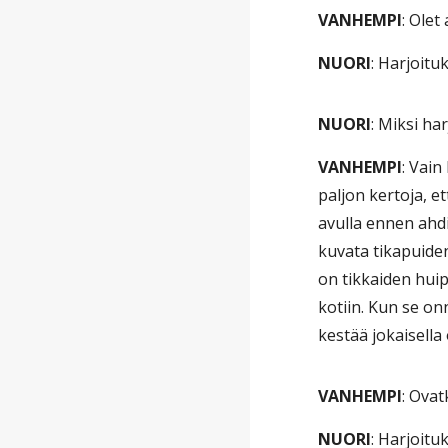
VANHEMPI
: Ole
NUORI
: Harjoitu
NUORI
: Miksi ha
VANHEMPI
: Vain
paljon kertoja, e
avulla ennen ahdi
kuvata tikapuiden
on tikkaiden huip
kotiin. Kun se on
kestää jokaisella
VANHEMPI
: Ova
NUORI
: Harjoitu