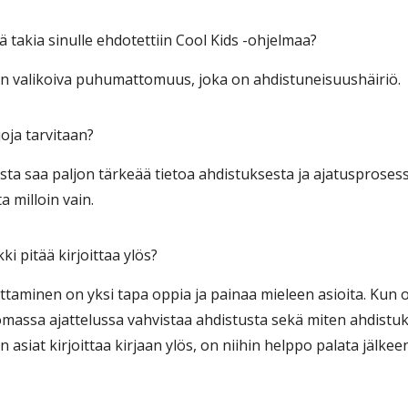
ä takia sinulle ehdotettiin Cool Kids -ohjelmaa?
 on valikoiva puhumattomuus, joka on ahdistuneisuushäiriö.
joja tarvitaan?
oista saa paljon tärkeää tietoa ahdistuksesta ja ajatusprosess
a milloin vain.
kki pitää kirjoittaa ylös?
oittaminen on yksi tapa oppia ja painaa mieleen asioita. Kun
omassa ajattelussa vahvistaa ahdistusta sekä miten ahdistuk
asiat kirjoittaa kirjaan ylös, on niihin helppo palata jälke