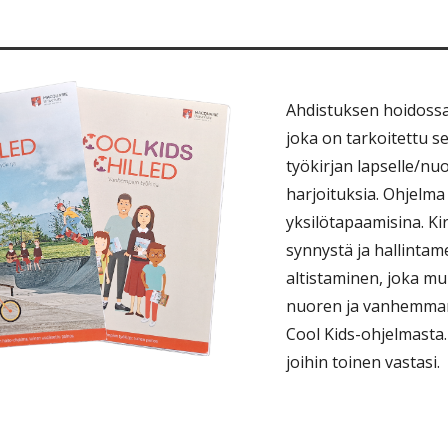
Ahdistuksen hoidossa
joka on tarkoitettu s
työkirjan lapselle/nuo
harjoituksia. Ohjelma
yksilötapaamisina. K
synnystä ja hallinta
altistaminen, joka m
nuoren ja vanhemman 
Cool Kids-ohjelmasta.
joihin toinen vastasi.