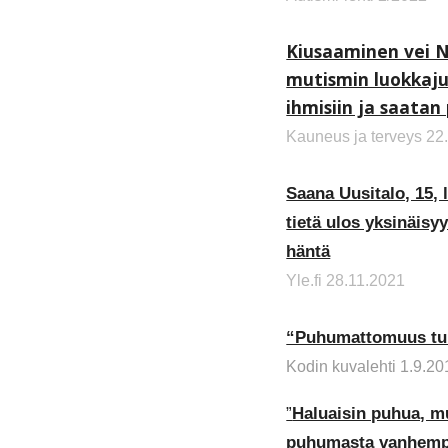
Kiusaaminen vei N
mutismin luokkaju
ihmisiin ja saatan
Kauneus ja terveys 22
Saana Uusitalo, 15, 
tietä ulos yksinäisy
häntä
Yle.fi 28.11.2021
“Puhumattomuus tuntu
Kodin kuvalehti 1.9.20
”
Haluaisin puhua, mu
puhumasta vanhempi