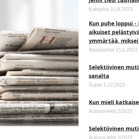
Jenni tiesi täsmäl
Kaksplus 1
1.8.2023
Kun puhe loppui -
aikuiset pelästyiv
ymmärtää, miksei
Iltasanomat 15.1.2023
Selektiivinen mut
sanalta
Super 1.12.2022
Kun mieli katkais
Autismi-lehti 2
/
2022
Selektiivinen muti
Autismi-lehti
2
/
2022