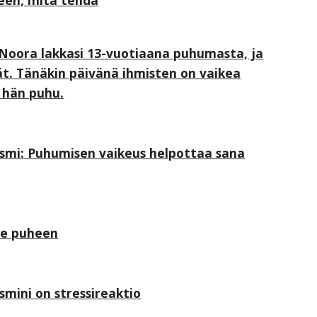
leen, mitä tehdä
 Noora lakkasi 13-vuotiaana puhumasta, ja
ät. Tänäkin päivänä ihmisten on vaikea
 hän puhu.
ismi: Puhumisen vaikeus helpottaa sana
ee puheen
smini on stressireaktio