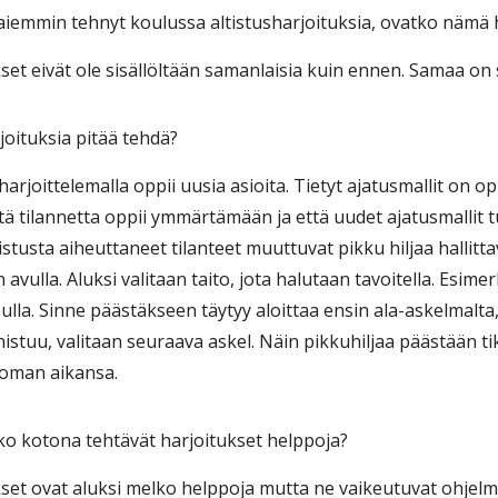
t aiemmin tehnyt koulussa altistusharjoituksia, ovatko nämä
kset eivät ole sisällöltään samanlaisia kuin ennen. Samaa on 
rjoituksia pitää tehdä?
 harjoittelemalla oppii uusia asioita. Tietyt ajatusmallit on 
ttä tilannetta oppii ymmärtämään ja että uudet ajatusmallit 
stusta aiheuttaneet tilanteet muuttuvat pikku hiljaa hallittav
 avulla. Aluksi valitaan taito, jota halutaan tavoitella. Esim
ulla. Sinne päästäkseen täytyy aloittaa ensin ala-askelmalta
nistuu, valitaan seuraava askel. Näin pikkuhiljaa päästään ti
 oman aikansa.
tko kotona tehtävät harjoitukset helppoja?
kset ovat aluksi melko helppoja mutta ne vaikeutuvat ohjel