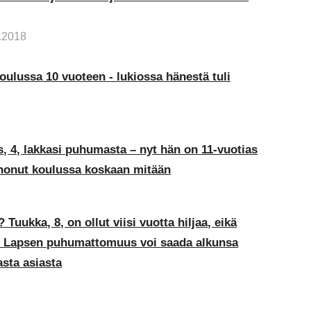
3.2018
oulussa 10 vuoteen - lukiossa hänestä tuli
, 4, lakkasi puhumasta – nyt hän on 11-vuotias
sanonut koulussa koskaan mitään
 Tuukka, 8, on ollut viisi vuotta hiljaa, eikä
 – Lapsen puhumattomuus voi saada alkunsa
asta asiasta