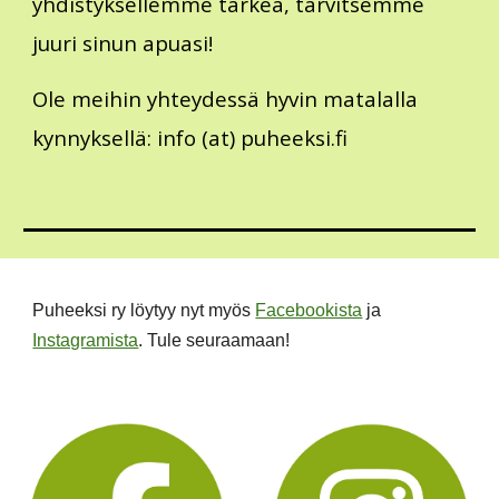
yhdistyksellemme tärkeä, tar
vitsemme
juuri sinun apuasi!
Ole meihin yhteydessä hyvin matalalla
kynnyksellä: info (at) puheeksi.fi
Puheeksi ry löytyy nyt myös
Facebookista
ja
Instagramista
. Tule seuraamaan!