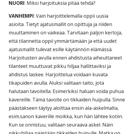
NUORI
: Miksi harjoituksia pitää tehdä?
VANHEMPI
: Vain harjoittelemalla oppii uusia
asioita. Tietyt ajatusmallit on opittuja ja niiden
muuttaminen on vaikeaa. Tarvitaan paljon kertoja,
että tilannetta oppii ymmärtämään ja että uudet
ajatusmallit tulevat esille käytännön elämässä.
Harjoitusten avulla ennen ahdistusta aiheuttaneet
tilanteet muuttuvat pikku hiljaa hallittaviksi ja
ahdistus laskee. Harjoittelua voidaan kuvata
tikapuiden avulla. Aluksi valitaan taito, jota
halutaan tavoitella. Esimerkiksi haluan voida puhua
kavereille. Tämä tavoite on tikkaiden huipulla. Sinne
päästäkseen täytyy aloittaa ensin ala-askelmalta,
esim.sanon kaverille moikka, kun hän lähtee kotiin.
Kun se onnistuu, valitaan seuraava askel. Näin
pikkuhiljaa päästään tikkaiden huipulle. Matka on