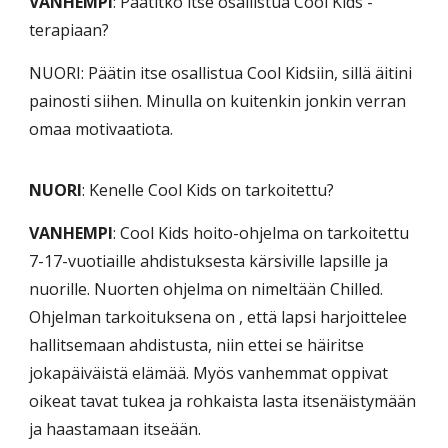
VANHEMPI
: Päätitkö itse osallistua Cool Kids -
terapiaan?
NUORI: Päätin itse osallistua Cool Kidsiin, sillä äitini
painosti siihen. Minulla on kuitenkin jonkin verran
omaa motivaatiota.
NUORI
: Kenelle Cool Kids on tarkoitettu?
VANHEMPI
: Cool Kids hoito-ohjelma on tarkoitettu
7-17-vuotiaille ahdistuksesta kärsiville lapsille ja
nuorille. Nuorten ohjelma on nimeltään Chilled.
Ohjelman tarkoituksena on , että lapsi harjoittelee
hallitsemaan ahdistusta, niin ettei se häiritse
jokapäiväistä elämää. Myös vanhemmat oppivat
oikeat tavat tukea ja rohkaista lasta itsenäistymään
ja haastamaan itseään.