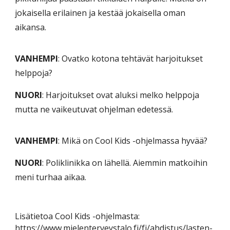
jokaisella erilainen ja kestää jokaisella oman
aikansa.
VANHEMPI
: Ovatko kotona tehtävät harjoitukset
helppoja?
NUORI
: Harjoitukset ovat aluksi melko helppoja
mutta ne vaikeutuvat ohjelman edetessä.
VANHEMPI
: Mikä on Cool Kids -ohjelmassa hyvää?
NUORI
: Poliklinikka on lähellä. Aiemmin matkoihin
meni turhaa aikaa.
Lisätietoa Cool Kids -ohjelmasta:
https://www.mielenterveystalo.fi/fi/ahdistus/lasten-