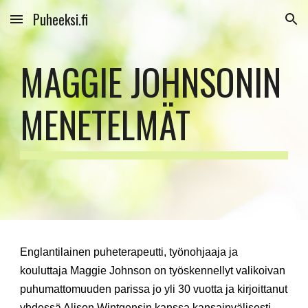
Puheeksi.fi
Skip to main content
Skip to navigation
MAGGIE JOHNSONIN
MENETELMÄT
E
nglantilainen puheterapeutti, työnohjaaja ja
kouluttaj
a Maggie Johnson
on työskennellyt valikoivan
puhumattomuuden parissa jo yli 30 vuotta ja kirjoittanut
yhdessä Alison Wintgensin kanssa kansainvälisesti