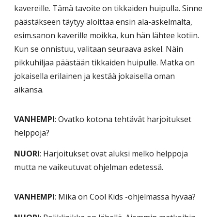
kavereille. Tämä tavoite on tikkaiden huipulla. Sinne
päästäkseen täytyy aloittaa ensin ala-askelmalta,
esim.sanon kaverille moikka, kun hän lähtee kotiin.
Kun se onnistuu, valitaan seuraava askel. Näin
pikkuhiljaa päästään tikkaiden huipulle. Matka on
jokaisella erilainen ja kestää jokaisella oman
aikansa.
VANHEMPI
: Ovatko kotona tehtävät harjoitukset
helppoja?
NUORI
: Harjoitukset ovat aluksi melko helppoja
mutta ne vaikeutuvat ohjelman edetessä.
VANHEMPI
: Mikä on Cool Kids -ohjelmassa hyvää?