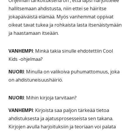
Ohjelman tarkoituksena on , että lapsi harjoittelee
hallitsemaan ahdistusta, niin ettei se häiritse
jokapäiväistä elämää. Myös vanhemmat oppivat
oikeat tavat tukea ja rohkaista lasta itsenäistymään
ja haastamaan itseään.
VANHEMPI
: Minkä takia sinulle ehdotettiin Cool
Kids -ohjelmaa?
NUORI
: Minulla on valikoiva puhumattomuus, joka
on ahdistuneisuushäiriö.
NUORI
: Mihin kirjoja tarvitaan?
VANHEMPI
: Kirjoista saa paljon tärkeää tietoa
ahdistuksesta ja ajatusprosesseista sen takana.
Kirjojen avulla harjoituksiin ja teoriaan voi palata