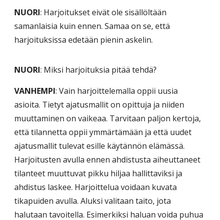
NUORI
: Harjoitukset eivät ole sisällöltään
samanlaisia kuin ennen. Samaa on se, että
harjoituksissa edetään pienin askelin.
NUORI
: Miksi harjoituksia pitää tehdä?
VANHEMPI
: Vain harjoittelemalla oppii uusia
asioita. Tietyt ajatusmallit on opittuja ja niiden
muuttaminen on vaikeaa. Tarvitaan paljon kertoja,
että tilannetta oppii ymmärtämään ja että uudet
ajatusmallit tulevat esille käytännön elämässä.
Harjoitusten avulla ennen ahdistusta aiheuttaneet
tilanteet muuttuvat pikku hiljaa hallittaviksi ja
ahdistus laskee. Harjoittelua voidaan kuvata
tikapuiden avulla. Aluksi valitaan taito, jota
halutaan tavoitella. Esimerkiksi haluan voida puhua